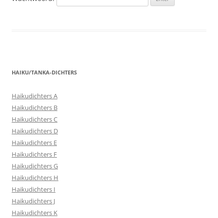
HAIKU/TANKA-DICHTERS
Haikudichters A
Haikudichters B
Haikudichters C
Haikudichters D
Haikudichters E
Haikudichters F
Haikudichters G
Haikudichters H
Haikudichters I
Haikudichters J
Haikudichters K