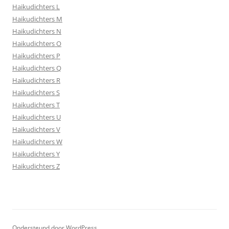
Haikudichters L
Haikudichters M
Haikudichters N
Haikudichters O
Haikudichters P
Haikudichters Q
Haikudichters R
Haikudichters S
Haikudichters T
Haikudichters U
Haikudichters V
Haikudichters W
Haikudichters Y
Haikudichters Z
Ondersteund door WordPress