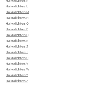
Haikudichters K
Haikudichters L
Haikudichters M
Haikudichters N
Haikudichters O
Haikudichters P
Haikudichters Q
Haikudichters R
Haikudichters S
Haikudichters T
Haikudichters U
Haikudichters V
Haikudichters W
Haikudichters Y
Haikudichters Z