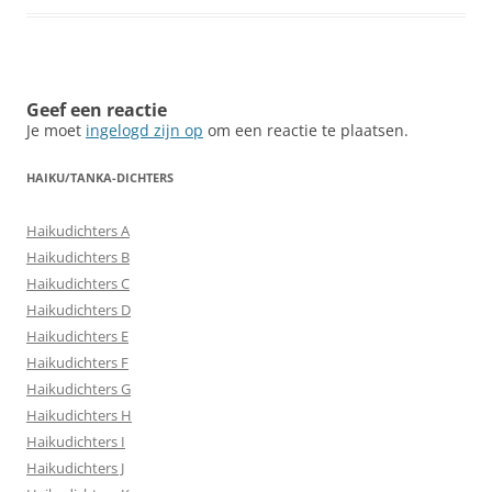
Geef een reactie
Je moet
ingelogd zijn op
om een reactie te plaatsen.
HAIKU/TANKA-DICHTERS
Haikudichters A
Haikudichters B
Haikudichters C
Haikudichters D
Haikudichters E
Haikudichters F
Haikudichters G
Haikudichters H
Haikudichters I
Haikudichters J