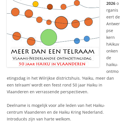
2026
o
rganis
eert de
Antwer
pse
kern
hAikuv
onken
de
haiku-
ontmo
etingsdag in het Wilrijkse districtshuis. ‘Haiku, meer dan
een telraam’ wordt een feest rond 50 jaar Haiku in
Vlaanderen en verrassende perspectieven.
Deelname is mogelijk voor alle leden van het Haiku-
centrum Vlaanderen en de Haiku Kring Nederland.
Introducés zijn van harte welkom.