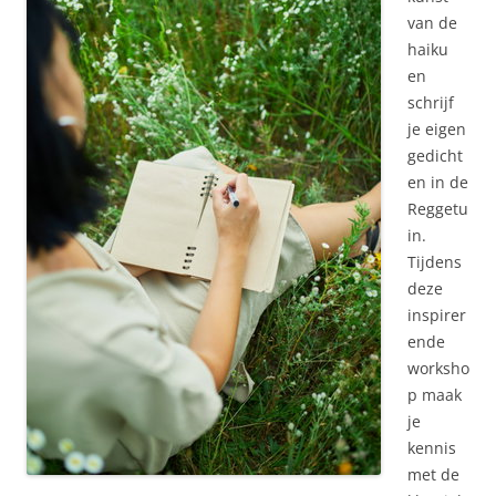
van de
haiku
en
schrijf
je eigen
gedicht
en in de
Reggetu
in.
Tijdens
deze
inspirer
ende
worksho
p maak
je
kennis
met de