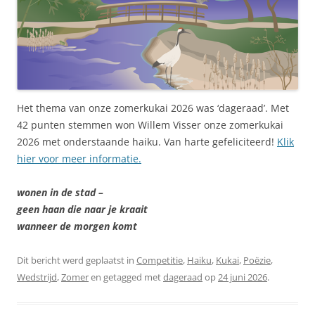
Het thema van onze zomerkukai 2026 was ‘dageraad’. Met
42 punten stemmen won Willem Visser onze zomerkukai
2026 met onderstaande haiku. Van harte gefeliciteerd!
Klik
hier voor meer informatie.
wonen in de stad –
geen haan die naar je kraait
wanneer de morgen komt
Dit bericht werd geplaatst in
Competitie
,
Haiku
,
Kukai
,
Poëzie
,
Wedstrijd
,
Zomer
en getagged met
dageraad
op
24 juni 2026
.