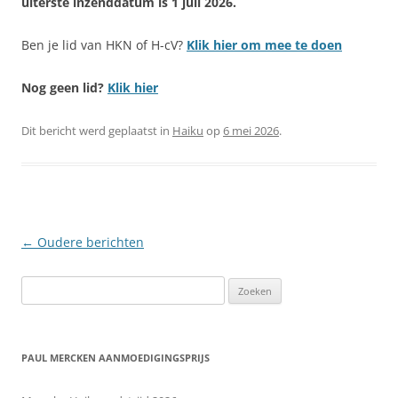
uiterste inzenddatum is 1 juli 2026.
Ben je lid van HKN of H-cV?
Klik hier om mee te doen
Nog geen lid?
Klik hier
Dit bericht werd geplaatst in
Haiku
op
6 mei 2026
.
Berichtnavigatie
←
Oudere berichten
Zoeken
naar:
PAUL MERCKEN AANMOEDIGINGSPRIJS