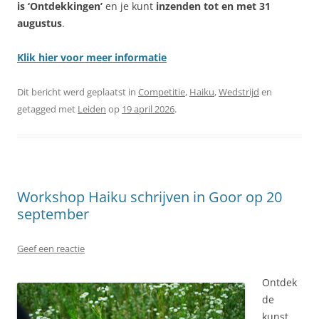
is ‘Ontdekkingen’
en je kunt
inzenden tot en met 31
augustus
.
Klik hier voor meer informatie
Dit bericht werd geplaatst in
Competitie
,
Haiku
,
Wedstrijd
en
getagged met
Leiden
op
19 april 2026
.
Workshop Haiku schrijven in Goor op 20
september
Geef een reactie
Ontdek
de
kunst