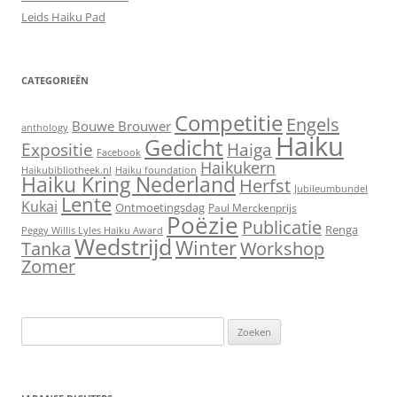
Leids Haiku Pad
CATEGORIEËN
Competitie
Engels
Bouwe Brouwer
anthology
Haiku
Gedicht
Expositie
Haiga
Facebook
Haikukern
Haikubibliotheek.nl
Haiku foundation
Haiku Kring Nederland
Herfst
Jubileumbundel
Lente
Kukai
Ontmoetingsdag
Paul Merckenprijs
Poëzie
Publicatie
Renga
Peggy Willis Lyles Haiku Award
Wedstrijd
Winter
Workshop
Tanka
Zomer
Zoeken
naar: