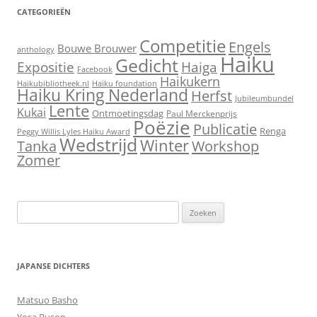
CATEGORIEËN
Competitie
Engels
Bouwe Brouwer
anthology
Haiku
Gedicht
Expositie
Haiga
Facebook
Haikukern
Haikubibliotheek.nl
Haiku foundation
Haiku Kring Nederland
Herfst
Jubileumbundel
Lente
Kukai
Ontmoetingsdag
Paul Merckenprijs
Poëzie
Publicatie
Renga
Peggy Willis Lyles Haiku Award
Wedstrijd
Winter
Workshop
Tanka
Zomer
Zoeken
naar:
JAPANSE DICHTERS
Matsuo Basho