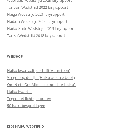
Wabi-Sabi Wedstrijd 2023 Juryrapport
Tanbun Wedstrijd 2022 Juryrapport
Haiga Wedstrijd 2021 Juryrapport
Haibun Wedstrijd 2020 Juryrapport
Haiku-Suite Wedstrijd 2019 Juryrapport
Tanka Wedstrijd 2018 Juryrapport
WEBSHOP
Haiku kwartaaltijdschrift ‘Vuursteen’
Vliegen op de rijst (Haiku oefen e-boek)
Om Niets Om Alles – de mooiste Haiku’s
Haiku Kwartet
Tegen het licht gehouden
50 haikubesprekingen
KIDS HAIKU WEDSTRIJD