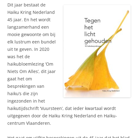
Dit jaar bestaat de
Haiku Kring Nederland
45 jaar. En het wordt
langzamerhand een
mooie gewoonte om bij
elk lustrum een bundel
uit te geven. In 2020
was het de
haikubloemlezing ‘Om
Niets Om Alles’, dit jaar
gaat het om
besprekingen van
haiku’s die zijn
ingezonden in het
haikutijdschrift ‘Vuursteen’, dat ieder kwartaal wordt
uitgegeven door de Haiku Kring Nederland en Haiku-
centrum Vlaanderen.
Het gaat om vijftig besprekingen uit de 45 jaar dat het blad