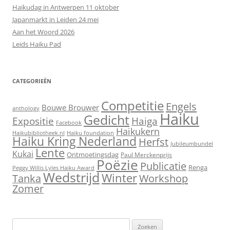
Haikudag in Antwerpen 11 oktober
Japanmarkt in Leiden 24 mei
Aan het Woord 2026
Leids Haiku Pad
CATEGORIEËN
Competitie
Engels
Bouwe Brouwer
anthology
Haiku
Gedicht
Expositie
Haiga
Facebook
Haikukern
Haikubibliotheek.nl
Haiku foundation
Haiku Kring Nederland
Herfst
Jubileumbundel
Lente
Kukai
Ontmoetingsdag
Paul Merckenprijs
Poëzie
Publicatie
Renga
Peggy Willis Lyles Haiku Award
Wedstrijd
Winter
Workshop
Tanka
Zomer
Zoeken