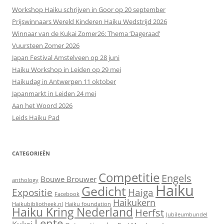
Workshop Haiku schrijven in Goor op 20 september
Prijswinnaars Wereld Kinderen Haiku Wedstrijd 2026
Winnaar van de Kukai Zomer26: Thema ‘Dageraad’
Vuursteen Zomer 2026
Japan Festival Amstelveen op 28 juni
Haiku Workshop in Leiden op 29 mei
Haikudag in Antwerpen 11 oktober
Japanmarkt in Leiden 24 mei
Aan het Woord 2026
Leids Haiku Pad
CATEGORIEËN
Competitie
Engels
Bouwe Brouwer
anthology
Haiku
Gedicht
Expositie
Haiga
Facebook
Haikukern
Haikubibliotheek.nl
Haiku foundation
Haiku Kring Nederland
Herfst
Jubileumbundel
Lente