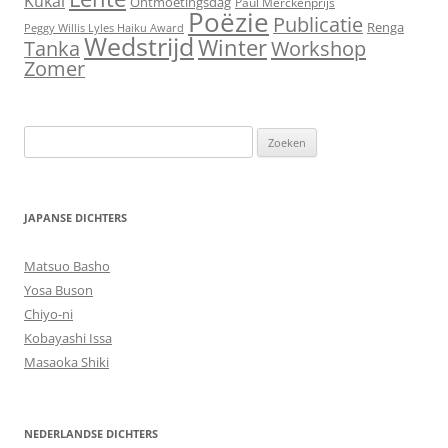
Kukai
Ontmoetingsdag
Paul Merckenprijs
Poëzie
Publicatie
Renga
Peggy Willis Lyles Haiku Award
Wedstrijd
Winter
Workshop
Tanka
Zomer
Zoeken
naar:
JAPANSE DICHTERS
Matsuo Basho
Yosa Buson
Chiyo-ni
Kobayashi Issa
Masaoka Shiki
NEDERLANDSE DICHTERS