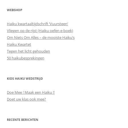
WEBSHOP
Haiku kwartaaltijdschrift ‘Vuursteen’
Vliegen op de rijst (Haiku oefen e-boek)
Om Niets Om Alles – de mooiste Haiku’s
Haiku Kwartet
Tegen het licht gehouden
50 haikubesprekingen
KIDS HAIKU WEDSTRIJD
Doe Mee ! Maak een Haiku !!
Doet uw klas ook mee?
RECENTE BERICHTEN