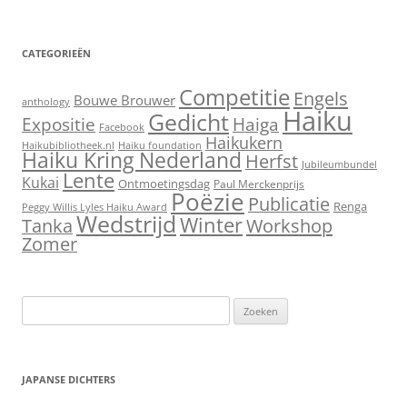
CATEGORIEËN
Competitie
Engels
Bouwe Brouwer
anthology
Haiku
Gedicht
Expositie
Haiga
Facebook
Haikukern
Haikubibliotheek.nl
Haiku foundation
Haiku Kring Nederland
Herfst
Jubileumbundel
Lente
Kukai
Ontmoetingsdag
Paul Merckenprijs
Poëzie
Publicatie
Renga
Peggy Willis Lyles Haiku Award
Wedstrijd
Winter
Workshop
Tanka
Zomer
Zoeken
naar:
JAPANSE DICHTERS