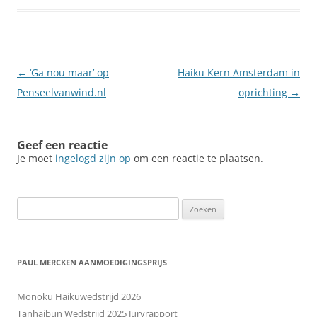
Berichtnavigatie
←
‘Ga nou maar’ op
Haiku Kern Amsterdam in
Penseelvanwind.nl
oprichting
→
Geef een reactie
Je moet
ingelogd zijn op
om een reactie te plaatsen.
Zoeken
naar:
PAUL MERCKEN AANMOEDIGINGSPRIJS
Monoku Haikuwedstrijd 2026
Tanhaibun Wedstrijd 2025 Juryrapport