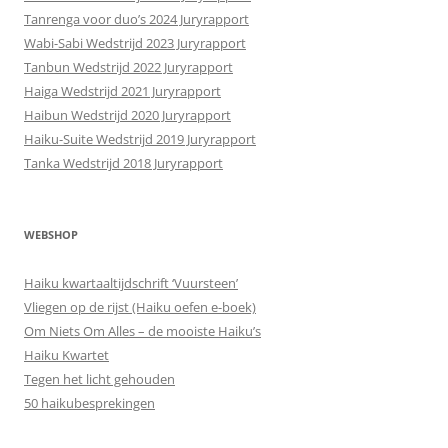
Tanrenga voor duo’s 2024 Juryrapport
Wabi-Sabi Wedstrijd 2023 Juryrapport
Tanbun Wedstrijd 2022 Juryrapport
Haiga Wedstrijd 2021 Juryrapport
Haibun Wedstrijd 2020 Juryrapport
Haiku-Suite Wedstrijd 2019 Juryrapport
Tanka Wedstrijd 2018 Juryrapport
WEBSHOP
Haiku kwartaaltijdschrift ‘Vuursteen’
Vliegen op de rijst (Haiku oefen e-boek)
Om Niets Om Alles – de mooiste Haiku’s
Haiku Kwartet
Tegen het licht gehouden
50 haikubesprekingen