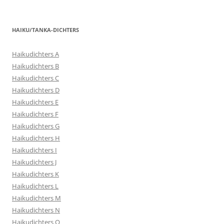
HAIKU/TANKA-DICHTERS
Haikudichters A
Haikudichters B
Haikudichters C
Haikudichters D
Haikudichters E
Haikudichters F
Haikudichters G
Haikudichters H
Haikudichters I
Haikudichters J
Haikudichters K
Haikudichters L
Haikudichters M
Haikudichters N
Haikudichters O