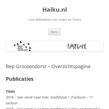
Ga
naar
Haiku.nl
de
inhoud
voor liefhebbers van Haiku en Tanka
Menu
Bep Grootendorst – Overzichtspagina
Publicaties
Titels
2018 – Van veraf naar hier, hoofdstuk 1 (Tanbun) – 11
tanbun
2018 – Van veraf naar hier, hoofdstuk 2 (Ono no Komachi) –