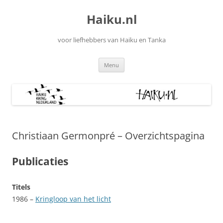
Ga
naar
Haiku.nl
de
inhoud
voor liefhebbers van Haiku en Tanka
Menu
Christiaan Germonpré – Overzichtspagina
Publicaties
Titels
1986 –
Kringloop van het licht