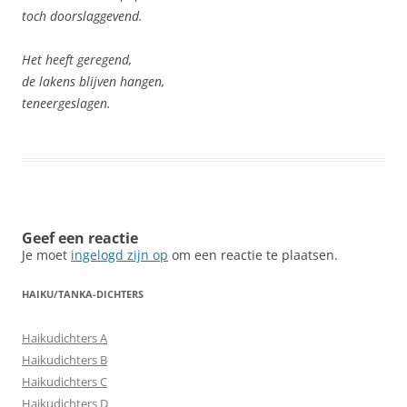
toch doorslaggevend.
Het heeft geregend,
de lakens blijven hangen,
teneergeslagen.
Geef een reactie
Je moet
ingelogd zijn op
om een reactie te plaatsen.
HAIKU/TANKA-DICHTERS
Haikudichters A
Haikudichters B
Haikudichters C
Haikudichters D