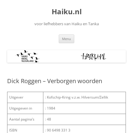
Ga
naar
Haiku.nl
de
inhoud
voor liefhebbers van Haiku en Tanka
Menu
Dick Roggen – Verborgen woorden
Uitgever
: Kofschip-Kring v.z.w. Hilversum/Zellik
Uitgegeven in
: 1984
Aantal pagina’s
: 48
ISBN
: 90 6498 331 3