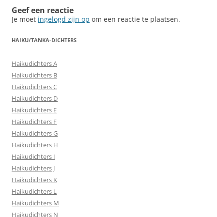
Geef een reactie
Je moet
ingelogd zijn op
om een reactie te plaatsen.
HAIKU/TANKA-DICHTERS
Haikudichters A
Haikudichters B
Haikudichters C
Haikudichters D
Haikudichters E
Haikudichters F
Haikudichters G
Haikudichters H
Haikudichters I
Haikudichters J
Haikudichters K
Haikudichters L
Haikudichters M
Haikudichters N