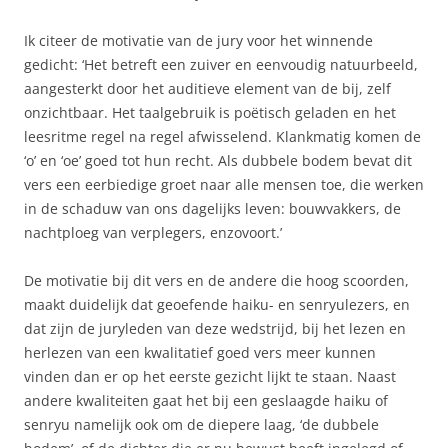
Ik citeer de motivatie van de jury voor het winnende
gedicht: ‘Het betreft een zuiver en eenvoudig natuurbeeld,
aangesterkt door het auditieve element van de bij, zelf
onzichtbaar. Het taalgebruik is poëtisch geladen en het
leesritme regel na regel afwisselend. Klankmatig komen de
‘o’ en ‘oe’ goed tot hun recht. Als dubbele bodem bevat dit
vers een eerbiedige groet naar alle mensen toe, die werken
in de schaduw van ons dagelijks leven: bouwvakkers, de
nachtploeg van verplegers, enzovoort.’
De motivatie bij dit vers en de andere die hoog scoorden,
maakt duidelijk dat geoefende haiku- en senryulezers, en
dat zijn de juryleden van deze wedstrijd, bij het lezen en
herlezen van een kwalitatief goed vers meer kunnen
vinden dan er op het eerste gezicht lijkt te staan. Naast
andere kwaliteiten gaat het bij een geslaagde haiku of
senryu namelijk ook om de diepere laag, ‘de dubbele