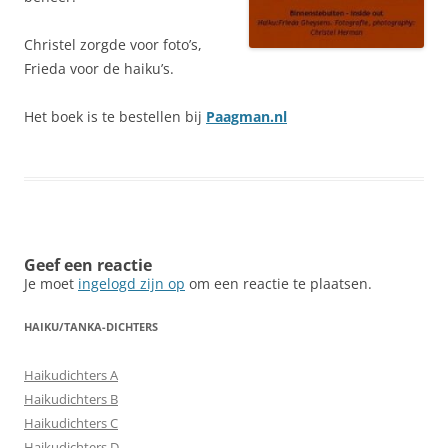
Christel zorgde voor foto’s,
Frieda voor de haiku’s.
Het boek is te bestellen bij
Paagman.nl
Geef een reactie
Je moet
ingelogd zijn op
om een reactie te plaatsen.
HAIKU/TANKA-DICHTERS
Haikudichters A
Haikudichters B
Haikudichters C
Haikudichters D