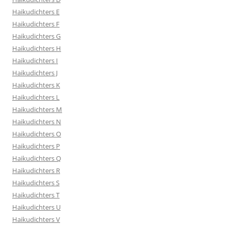
Haikudichters E
Haikudichters F
Haikudichters G
Haikudichters H
Haikudichters I
Haikudichters J
Haikudichters K
Haikudichters L
Haikudichters M
Haikudichters N
Haikudichters O
Haikudichters P
Haikudichters Q
Haikudichters R
Haikudichters S
Haikudichters T
Haikudichters U
Haikudichters V