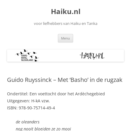
Ga
naar
Haiku.nl
de
inhoud
voor liefhebbers van Haiku en Tanka
Menu
Guido Ruyssinck – Met ‘Basho’ in de rugzak
Ondertitel: Een voettocht door het Ardèchegebied
Uitgegeven: H-kA vzw.
ISBN: 978-90-75714-49-4
de oleanders
nog nooit bloeiden ze zo mooi