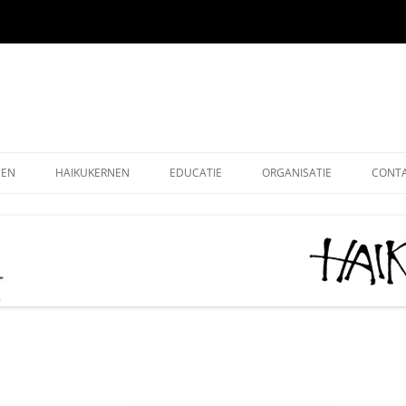
EEN
HAIKUKERNEN
EDUCATIE
ORGANISATIE
CONT
EEN ONLINE
HOE SCHRIJF IK EEN HAIKU
HAIKU KRING NEDERLAND
ALG
EEN OUDE EDITIES
KIDS HAIKU WEDSTRIJD
HAIKU STICHTING NEDERLA
LEDE
EEN – KUKAI
BASISONDERWIJS
MONOKU HAIKUWEDSTRIJD:
LIDM
MERCKEN AANMOEDIGINGSP
VOLWASSENEN-STARTERS
GRAT
2026
VOLWASSENEN-GEVORDERDEN
DONA
AAN HET WOORD 2026
LEUK
HAIKUDAG VLAANDEREN-