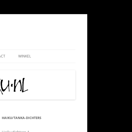
ACT
WINKEL
EMEEN
WEBSHOP
ND
NADMINISTRATIE
MIJN ACCOUNT
 PAUL
AATSCHAP
CONTRIBUTIE HKN
RIJS
IS TIPS
ALGEMENE VOORWAARDEN
TIE
KLACHTENPROCEDURE
HAIKU/TANKA-DICHTERS
 VRIJWILLIGERSWERK
VERZEND-, LEVERING- EN