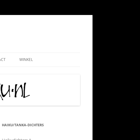
ACT
WINKEL
EMEEN
WEBSHOP
ND
NADMINISTRATIE
MIJN ACCOUNT
 PAUL
AATSCHAP
CONTRIBUTIE HKN
RIJS
IS TIPS
ALGEMENE VOORWAARDEN
TIE
KLACHTENPROCEDURE
HAIKU/TANKA-DICHTERS
 VRIJWILLIGERSWERK
VERZEND-, LEVERING- EN