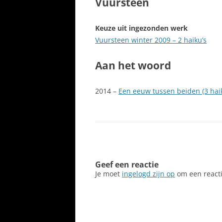
Vuursteen
Keuze uit ingezonden werk
Vuursteen winter 2009 – 2 haiku’s
Aan het woord
2014 –
Een eeuw tussen beiden (3 haik
Geef een reactie
Je moet
ingelogd zijn op
om een reacti