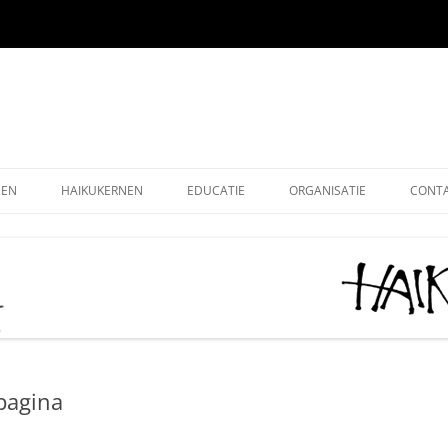
EEN
HAIKUKERNEN
EDUCATIE
ORGANISATIE
CONT
EEN ONLINE
HOE SCHRIJF IK EEN HAIKU
HAIKU KRING NEDERLAND
ALG
EEN OUDE EDITIES
KIDS HAIKU WEDSTRIJD
HAIKU STICHTING NEDERLA
LEDE
EEN – KUKAI
BASISONDERWIJS
MONOKU HAIKUWEDSTRIJD:
LIDM
MERCKEN AANMOEDIGINGSP
VOLWASSENEN-STARTERS
GRAT
2026
pagina
VOLWASSENEN-GEVORDERDEN
DONA
AAN HET WOORD 2026
LEUK
HAIKUDAG VLAANDEREN-