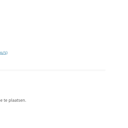
NEDERLAND 2026
PERS
KIDS HAIKU WEDSTRIJD
ENGL
u’s)
e te plaatsen.