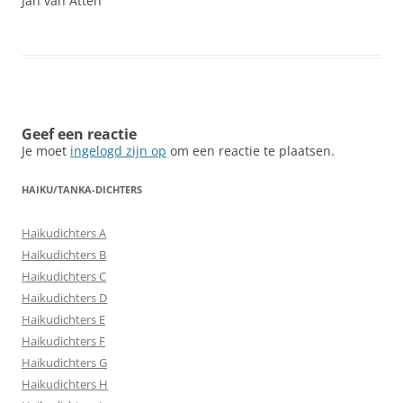
Jan van Atten
Geef een reactie
Je moet
ingelogd zijn op
om een reactie te plaatsen.
HAIKU/TANKA-DICHTERS
Haikudichters A
Haikudichters B
Haikudichters C
Haikudichters D
Haikudichters E
Haikudichters F
Haikudichters G
Haikudichters H