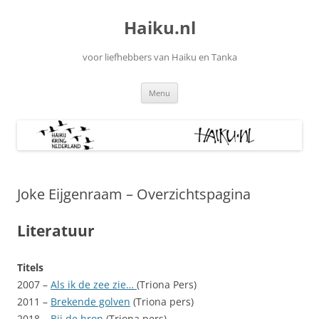
Ga
naar
Haiku.nl
de
inhoud
voor liefhebbers van Haiku en Tanka
Menu
Joke Eijgenraam – Overzichtspagina
Literatuur
Titels
2007 –
Als ik de zee zie…
(Triona Pers)
2011 –
Brekende golven
(Triona pers)
2018 –
Bij de bron
(Triona pers)