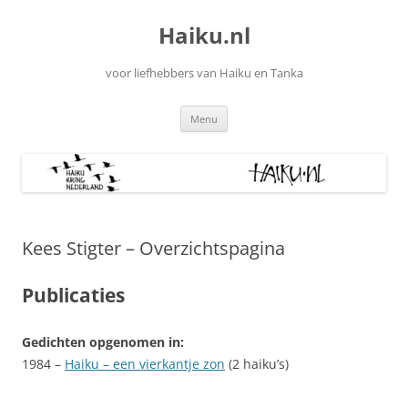
Ga
naar
Haiku.nl
de
inhoud
voor liefhebbers van Haiku en Tanka
Menu
Kees Stigter – Overzichtspagina
Publicaties
Gedichten opgenomen in:
1984 –
Haiku – een vierkantje zon
(2 haiku’s)