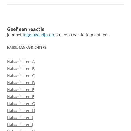
Geef een reactie
Je moet
ingelogd zijn op
om een reactie te plaatsen.
HAIKU/TANKA-DICHTERS
Haikudichters A
Haikudichters B
Haikudichters C
Haikudichters D
Haikudichters E
Haikudichters F
Haikudichters G
Haikudichters H
Haikudichters I
Haikudichters J