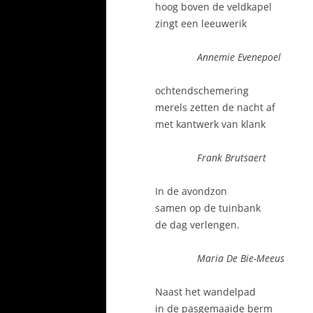
hoog boven de veldkapel
zingt een leeuwerik
Annemie Evenepoel
ochtendschemering
merels zetten de nacht af
met kantwerk van klank
Frank Brutsaert
In de avondzon
samen op de tuinbank
de dag verlengen.
Maria De Bie-Meeus
Naast het wandelpad
in de pasgemaaide berm