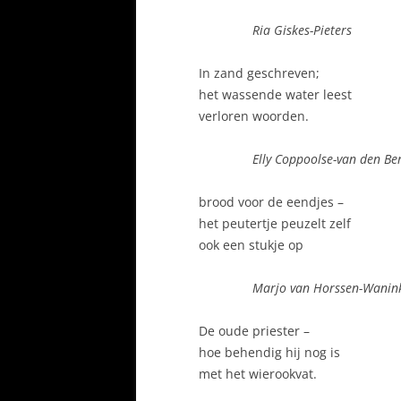
Ria Giskes-Pieters
In zand geschreven;
het wassende water leest
verloren woorden.
Elly Coppoolse-van den Be
brood voor de eendjes –
het peutertje peuzelt zelf
ook een stukje op
Marjo van Horssen-Wanin
De oude priester –
hoe behendig hij nog is
met het wierookvat.