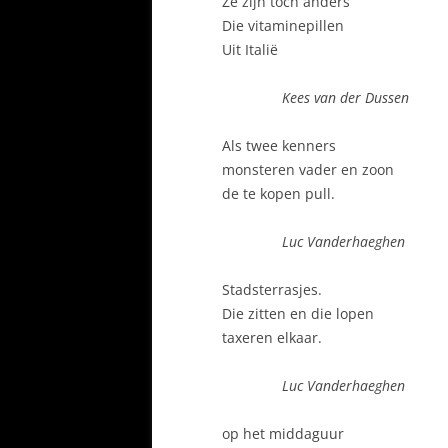
Ze zijn toch anders
Die vitaminepillen
Uit Italië
Kees van der Dussen
Als twee kenners
monsteren vader en zoon
de te kopen pull.
Luc Vanderhaeghen
Stadsterrasjes.
Die zitten en die lopen
taxeren elkaar.
Luc Vanderhaeghen
op het middaguur