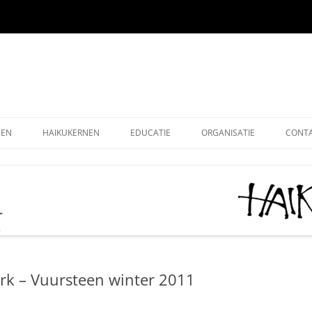
EEN
HAIKUKERNEN
EDUCATIE
ORGANISATIE
CONT
EEN ONLINE
HOE SCHRIJF IK EEN HAIKU
HAIKU KRING NEDERLAND
ALG
EEN OUDE EDITIES
KIDS HAIKU WEDSTRIJD
HAIKU STICHTING NEDERLA
LEDE
EEN – KUKAI
BASISONDERWIJS
MONOKU HAIKUWEDSTRIJD:
LIDM
MERCKEN AANMOEDIGINGSP
VOLWASSENEN-STARTERS
GRAT
2026
rk – Vuursteen winter 2011
VOLWASSENEN-GEVORDERDEN
DONA
AAN HET WOORD 2026
LEUK
HAIKUDAG VLAANDEREN-