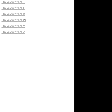
Haikudichters T
Haikudichters U
Haikudichters V
Haikudichters W
Haikudichters Y
Haikudichters Z