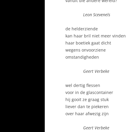
vanuit die andere wereld?
Leon Scevenels
de helderziende
kan haar bril niet meer vinden
haar boetiek gaat dicht
wegens onvoorziene
omstandigheden
Geert Verbeke
wel dertig flessen
voor in de glascontainer
hij gooit ze graag stuk
liever dan te piekeren
over haar afwezig zijn
Geert Verbeke