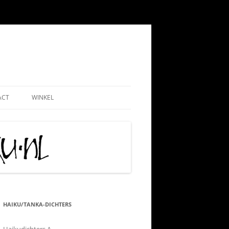
ACT
WINKEL
EMEEN
WEBSHOP
ND
NADMINISTRATIE
MIJN ACCOUNT
 PAUL
AATSCHAP
CONTRIBUTIE HKN
RIJS
IS TIPS
ALGEMENE VOORWAARDEN
TIE
KLACHTENPROCEDURE
HAIKU/TANKA-DICHTERS
 VRIJWILLIGERSWERK
VERZEND-, LEVERING- EN