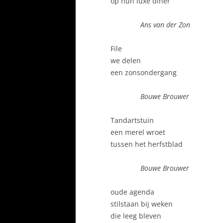
op hun luxe diner
Ans van der Zon
File
we delen
een zonsondergang
Bouwe Brouwer
Tandartstuin
een merel wroet
tussen het herfstblad
Bouwe Brouwer
oude agenda
stilstaan bij weken
die leeg bleven