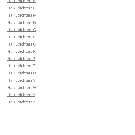
Haikudichters K
Haikudichters L
Haikudichters M
Haikudichters N
Haikudichters O
Haikudichters P
Haikudichters Q
Haikudichters R
Haikudichters S
Haikudichters T
Haikudichters U
Haikudichters V
Haikudichters W
Haikudichters Y
Haikudichters Z