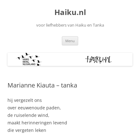
Ga
naar
Haiku.nl
de
inhoud
voor liefhebbers van Haiku en Tanka
Menu
Marianne Kiauta – tanka
hij vergezelt ons
over eeuwenoude paden,
de ruiselende wind,
maakt herinneringen levend
die vergeten leken