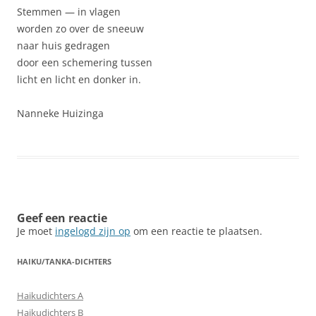
Stemmen — in vlagen
worden zo over de sneeuw
naar huis gedragen
door een schemering tussen
licht en licht en donker in.
Nanneke Huizinga
Geef een reactie
Je moet
ingelogd zijn op
om een reactie te plaatsen.
HAIKU/TANKA-DICHTERS
Haikudichters A
Haikudichters B