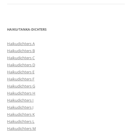
HAIKU/TANKA-DICHTERS
Haikudichters A
Haikudichters B
Haikudichters C
Haikudichters D
Haikudichters E
Haikudichters F
Haikudichters G
Haikudichters H
Haikudichters I
Haikudichters J
Haikudichters K
Haikudichters L
Haikudichters M