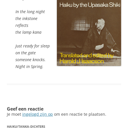
In the long night
the inkstone
reflects
the lamp kana
Just ready for sleep
on the gate
someone knocks.
Night in Spring.
Geef een reactie
Je moet
ingelogd zijn op
om een reactie te plaatsen.
HAIKU/TANKA-DICHTERS