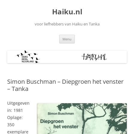
Ga
naar
Haiku.nl
de
inhoud
voor liefhebbers van Haiku en Tanka
Menu
Simon Buschman – Diepgroen het venster
– Tanka
Uitgegeven
in: 1981
Oplage:
350
exemplare