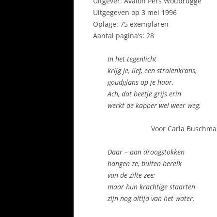
Uitgever: Avalon Pers Woubrugge
Uitgegeven op 3 mei 1996
Oplage: 75 exemplaren
Aantal pagina’s: 28
In het tegenlicht
krijg je, lief, een stralenkrans,
goudglans op je haar.
Ach, dat beetje grijs erin
werkt de kapper wel weer weg.
Voor Carla Buschm
Daar – aan droogstokken
hangen ze, buiten bereik
van de zilte zee;
maar hun krachtige staarten
zijn nog altijd van het water.