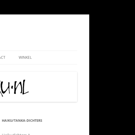
ACT
WINKEL
EMEEN
WEBSHOP
ND
NADMINISTRATIE
MIJN ACCOUNT
 PAUL
AATSCHAP
CONTRIBUTIE HKN
RIJS
IS TIPS
ALGEMENE VOORWAARDEN
TIE
KLACHTENPROCEDURE
HAIKU/TANKA-DICHTERS
 VRIJWILLIGERSWERK
VERZEND-, LEVERING- EN