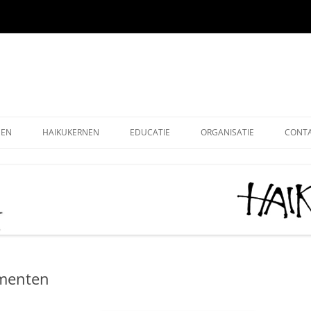
EEN
HAIKUKERNEN
EDUCATIE
ORGANISATIE
CONT
EEN ONLINE
HOE SCHRIJF IK EEN HAIKU
HAIKU KRING NEDERLAND
ALG
EEN OUDE EDITIES
KIDS HAIKU WEDSTRIJD
HAIKU STICHTING NEDERLA
LEDE
EEN – KUKAI
BASISONDERWIJS
MONOKU HAIKUWEDSTRIJD:
LIDM
MERCKEN AANMOEDIGINGSP
VOLWASSENEN-STARTERS
GRAT
2026
menten
VOLWASSENEN-GEVORDERDEN
DONA
AAN HET WOORD 2026
LEUK
HAIKUDAG VLAANDEREN-