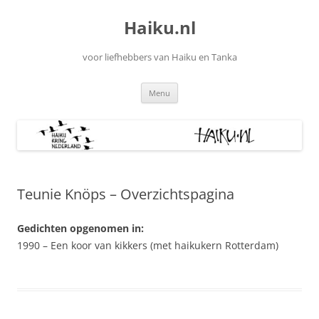
Ga
naar
Haiku.nl
de
inhoud
voor liefhebbers van Haiku en Tanka
Menu
Teunie Knöps – Overzichtspagina
Gedichten opgenomen in:
1990 – Een koor van kikkers (met haikukern Rotterdam)