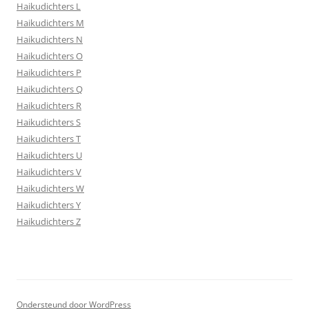
Haikudichters L
Haikudichters M
Haikudichters N
Haikudichters O
Haikudichters P
Haikudichters Q
Haikudichters R
Haikudichters S
Haikudichters T
Haikudichters U
Haikudichters V
Haikudichters W
Haikudichters Y
Haikudichters Z
Ondersteund door WordPress