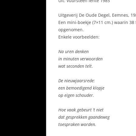
Uit: Vuursteen lente 1985
Uitgeverij De Oude Degel, Eemnes, 19
Een mini-boekje (7×11 cm.) waarin 38 f
opgenomen.
Enkele voorbeelden:
Na uren denken
in minuten verwoorden
wat seconden telt
.
De nieuwjaarsrede:
een bemoedigend klopje
op eigen schouder.
Hoe vaak gebeurt ‘t niet
dat gesprekken gaandeweg
toespraken worden.