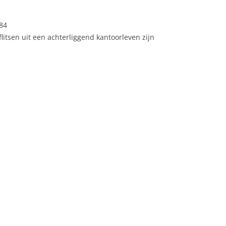
NEDERLAND 2026
PERS
84
KIDS HAIKU WEDSTRIJD
litsen uit een achterliggend kantoorleven zijn
ENGL