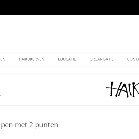
EEN
HAIKUKERNEN
EDUCATIE
ORGANISATIE
CONT
EEN ONLINE
HOE SCHRIJF IK EEN HAIKU
HAIKU KRING NEDERLAND
ALG
EEN OUDE EDITIES
KIDS HAIKU WEDSTRIJD
HAIKU STICHTING NEDERLA
LEDE
EEN – KUKAI
BASISONDERWIJS
MONOKU HAIKUWEDSTRIJD:
LIDM
MERCKEN AANMOEDIGINGSP
VOLWASSENEN-STARTERS
GRAT
2026
n pen met 2 punten
VOLWASSENEN-GEVORDERDEN
DONA
AAN HET WOORD 2026
LEUK
HAIKUDAG VLAANDEREN-