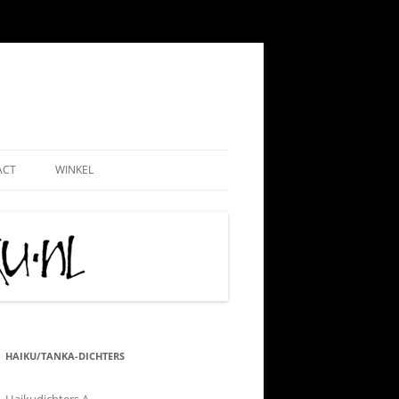
ACT
WINKEL
EMEEN
WEBSHOP
ND
NADMINISTRATIE
MIJN ACCOUNT
 PAUL
AATSCHAP
CONTRIBUTIE HKN
RIJS
IS TIPS
ALGEMENE VOORWAARDEN
TIE
KLACHTENPROCEDURE
HAIKU/TANKA-DICHTERS
 VRIJWILLIGERSWERK
VERZEND-, LEVERING- EN