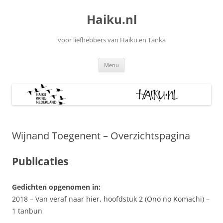
Ga
naar
Haiku.nl
de
inhoud
voor liefhebbers van Haiku en Tanka
Menu
Wijnand Toegenent – Overzichtspagina
Publicaties
Gedichten opgenomen in:
2018 – Van veraf naar hier, hoofdstuk 2 (Ono no Komachi) –
1 tanbun