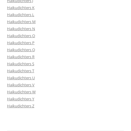
Haikudichters J
Haikudichters K
Haikudichters L
Haikudichters M
Haikudichters N
Haikudichters O
Haikudichters P
Haikudichters Q
Haikudichters R
Haikudichters S
Haikudichters T
Haikudichters U
Haikudichters V
Haikudichters W
Haikudichters Y
Haikudichters Z