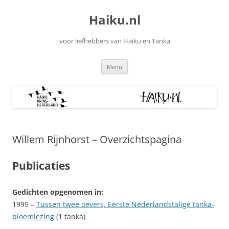
Ga
naar
Haiku.nl
de
inhoud
voor liefhebbers van Haiku en Tanka
Menu
Willem Rijnhorst – Overzichtspagina
Publicaties
Gedichten opgenomen in:
1995 –
Tussen twee oevers, Eerste Nederlandstalige tanka-
bloemlezing
(1 tanka)