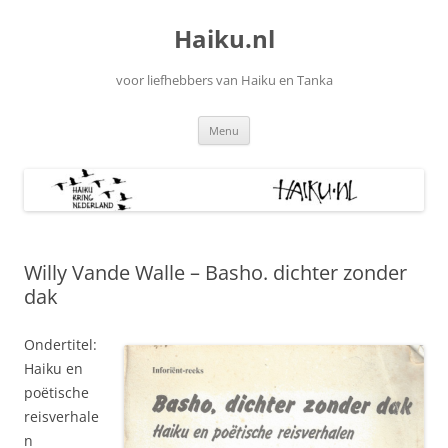
Ga
naar
Haiku.nl
de
inhoud
voor liefhebbers van Haiku en Tanka
Menu
Willy Vande Walle – Basho. dichter zonder
dak
Ondertitel:
Haiku en
poëtische
reisverhale
n