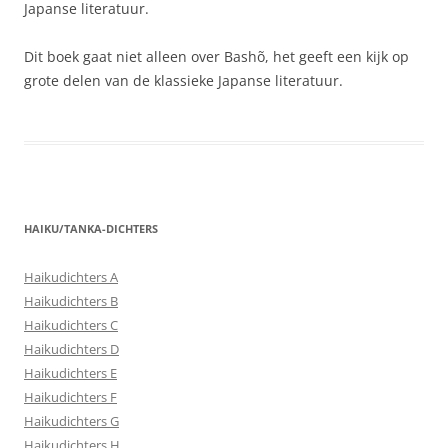
Japanse literatuur.
Dit boek gaat niet alleen over Bashõ, het geeft een kijk op
grote delen van de klassieke Japanse literatuur.
HAIKU/TANKA-DICHTERS
Haikudichters A
Haikudichters B
Haikudichters C
Haikudichters D
Haikudichters E
Haikudichters F
Haikudichters G
Haikudichters H