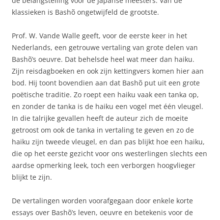
de belangstelling voor de Japanse meesters. Van de
klassieken is Bashõ ongetwijfeld de grootste.
Prof. W. Vande Walle geeft, voor de eerste keer in het
Nederlands, een getrouwe vertaling van grote delen van
Bashõ’s oeuvre. Dat behelsde heel wat meer dan haiku.
Zijn reisdagboeken en ook zijn kettingvers komen hier aan
bod. Hij toont bovendien aan dat Bashõ put uit een grote
poëtische traditie. Zo roept een haiku vaak een tanka op,
en zonder de tanka is de haiku een vogel met één vleugel.
In die talrijke gevallen heeft de auteur zich de moeite
getroost om ook de tanka in vertaling te geven en zo de
haiku zijn tweede vleugel, en dan pas blijkt hoe een haiku,
die op het eerste gezicht voor ons westerlingen slechts een
aardse opmerking leek, toch een verborgen hoogvlieger
blijkt te zijn.
De vertalingen worden voorafgegaan door enkele korte
essays over Bashõ’s leven, oeuvre en betekenis voor de