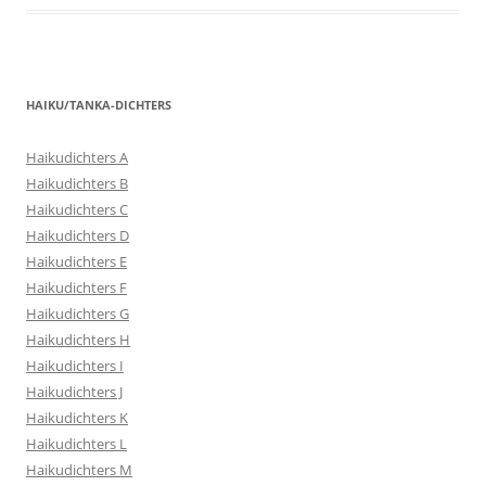
HAIKU/TANKA-DICHTERS
Haikudichters A
Haikudichters B
Haikudichters C
Haikudichters D
Haikudichters E
Haikudichters F
Haikudichters G
Haikudichters H
Haikudichters I
Haikudichters J
Haikudichters K
Haikudichters L
Haikudichters M