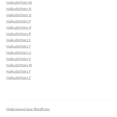
Haikudichters M
Haikudichters N
Haikudichters O
Haikudichters P
Haikudichters Q
Haikudichters R
Haikudichters S
Haikudichters T
Haikudichters U
Haikudichters V
Haikudichters W
Haikudichters Y
Haikudichters Z
Ondersteund door WordPress