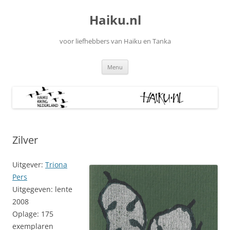
Ga
naar
Haiku.nl
de
inhoud
voor liefhebbers van Haiku en Tanka
Menu
Zilver
Uitgever:
Triona
Pers
Uitgegeven: lente
2008
Oplage: 175
exemplaren