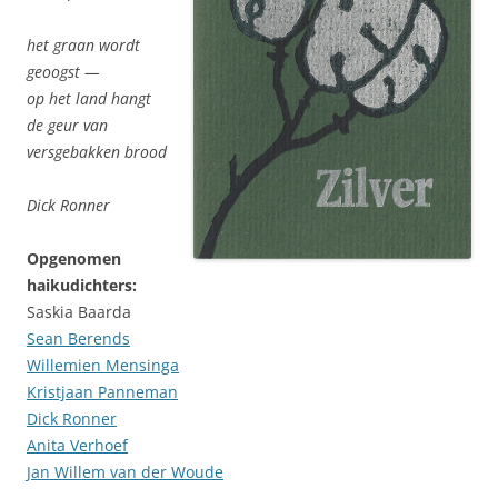
het graan wordt
geoogst —
op het land hangt
de geur van
versgebakken brood
Dick Ronner
Opgenomen
haikudichters:
Saskia Baarda
Sean Berends
Willemien Mensinga
Kristjaan Panneman
Dick Ronner
Anita Verhoef
Jan Willem van der Woude