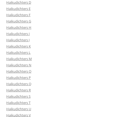
Haikudichters D
Haikudichters E
Haikudichters F
Haikudichters G
Haikudichters H
Haikudichters I
Haikudichters J
Haikudichters K
Haikudichters L
Haikudichters M
Haikudichters N
Haikudichters O
Haikudichters P
Haikudichters Q
Haikudichters R
Haikudichters S
Haikudichters T
Haikudichters U
Haikudichters V