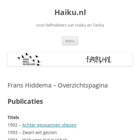
Ga
naar
Haiku.nl
de
inhoud
voor liefhebbers van Haiku en Tanka
Menu
Frans Hiddema – Overzichtspagina
Publicaties
Titels
1992 –
Achter gespannen vliezen
1993 – Zwart-wit gezien
1994 – Web voor het tuinhek