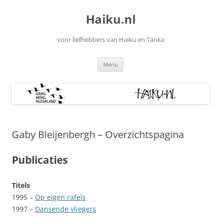
Ga
naar
Haiku.nl
de
inhoud
voor liefhebbers van Haiku en Tanka
Menu
Gaby Bleijenbergh – Overzichtspagina
Publicaties
Titels
1995 –
Op eigen rafels
1997 –
Dansende vliegers