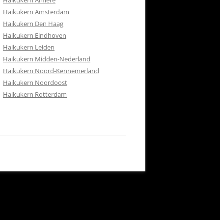
Haikukern Almere
RETOURBELEID
Haikukern Amsterdam
 CONTACT
Haikukern Den Haag
Haikukern Eindhoven
ISH
Haikukern Leiden
Haikukern Midden-Nederland
Haikukern Noord-Kennemerland
Haikukern Noordoost
Haikukern Rotterdam