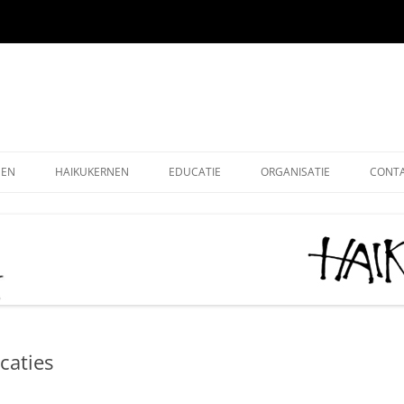
EEN
HAIKUKERNEN
EDUCATIE
ORGANISATIE
CONT
EEN ONLINE
HOE SCHRIJF IK EEN HAIKU
HAIKU KRING NEDERLAND
ALG
EEN OUDE EDITIES
KIDS HAIKU WEDSTRIJD
HAIKU STICHTING NEDERLA
LEDE
EEN – KUKAI
BASISONDERWIJS
MONOKU HAIKUWEDSTRIJD:
LIDM
MERCKEN AANMOEDIGINGSP
VOLWASSENEN-STARTERS
GRAT
2026
caties
VOLWASSENEN-GEVORDERDEN
DONA
AAN HET WOORD 2026
LEUK
HAIKUDAG VLAANDEREN-