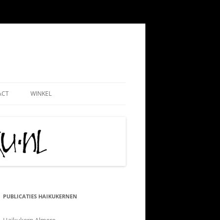
ACT
WINKEL
EMEEN
WEBSHOP
ND
NADMINISTRATIE
MIJN ACCOUNT
 PAUL
AATSCHAP
CONTRIBUTIE HKN
RIJS
IS TIPS
ALGEMENE VOORWAARDEN
TIE
KLACHTENPROCEDURE
PUBLICATIES HAIKUKERNEN
 VRIJWILLIGERSWERK
VERZEND-, LEVERING- EN