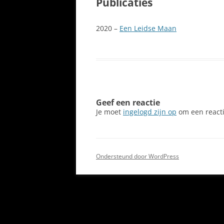
Publicaties
2020 –
Een Leidse Maan
Geef een reactie
Je moet
ingelogd zijn op
om een reacti
Ondersteund door WordPress