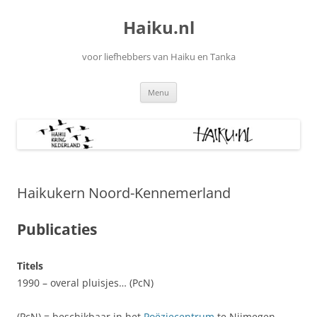
Ga
naar
Haiku.nl
de
inhoud
voor liefhebbers van Haiku en Tanka
Menu
Haikukern Noord-Kennemerland
Publicaties
Titels
1990 – overal pluisjes… (PcN)
(PcN) = beschikbaar in het
Poëziecentrum
te Nijmegen.