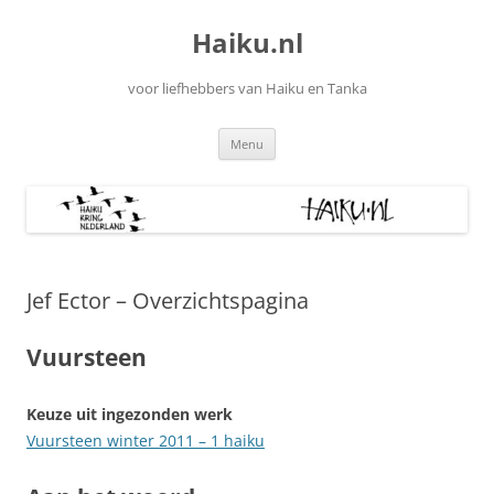
Ga
naar
Haiku.nl
de
inhoud
voor liefhebbers van Haiku en Tanka
Menu
Jef Ector – Overzichtspagina
Vuursteen
Keuze uit ingezonden werk
Vuursteen winter 2011 – 1 haiku