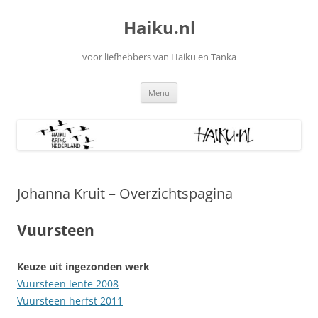
Ga
naar
Haiku.nl
de
inhoud
voor liefhebbers van Haiku en Tanka
Menu
Johanna Kruit – Overzichtspagina
Vuursteen
Keuze uit ingezonden werk
Vuursteen lente 2008
Vuursteen herfst 2011