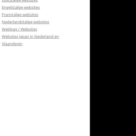
Duitstalige websites
RETOURBELEID
Engelstalige websites
 CONTACT
Franstalige websites
Nederlandstalige websites
ISH
Weblogs / Websites
Websites Japan in Nederland en
Vlaanderen