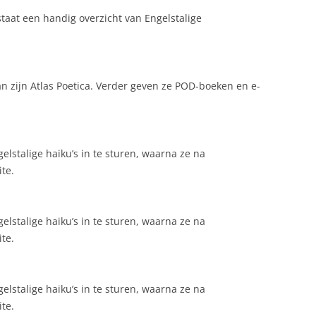
NEDERLAND 2026
taat een handig overzicht van Engelstalige
PERS
KIDS HAIKU WEDSTRIJD
ENGL
an zijn Atlas Poetica. Verder geven ze POD-boeken en e-
elstalige haiku’s in te sturen, waarna ze na
te.
elstalige haiku’s in te sturen, waarna ze na
te.
elstalige haiku’s in te sturen, waarna ze na
te.