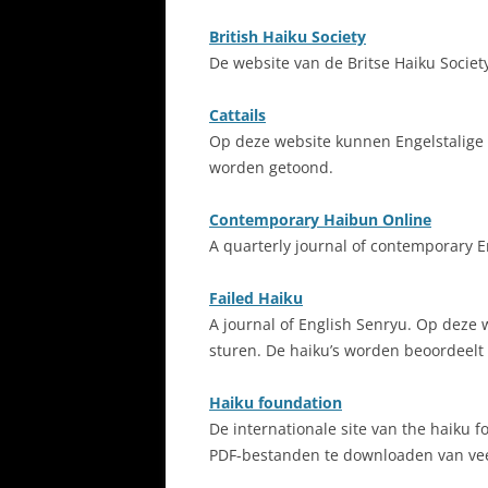
British Haiku Society
De website van de Britse Haiku Societ
Cattails
Op deze website kunnen Engelstalige 
worden getoond.
Contemporary Haibun Online
A quarterly journal of contemporary 
Failed Haiku
A journal of English Senryu. Op deze w
sturen. De haiku’s worden beoordeelt
Haiku foundation
De internationale site van the haiku f
PDF-bestanden te downloaden van veel