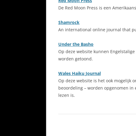
Red Moon Press
De Red Moon Press is een Amerikaanse
Shamrock
An international online journal that 
Under the Basho
Op deze website kunnen Engelstalige 
worden getoond.
Wales Haiku Journal
Op deze website is het ook mogelijk om 
beoordeling – worden opgenomen in ee
lezen is.