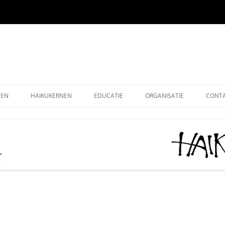
EEN
HAIKUKERNEN
EDUCATIE
ORGANISATIE
CONT
EEN ONLINE
HOE SCHRIJF IK EEN HAIKU
HAIKU KRING NEDERLAND
ALG
EEN OUDE EDITIES
KIDS HAIKU WEDSTRIJD
HAIKU STICHTING NEDERLA
LEDE
EEN – KUKAI
BASISONDERWIJS
MONOKU HAIKUWEDSTRIJD:
LIDM
MERCKEN AANMOEDIGINGSP
VOLWASSENEN-STARTERS
GRAT
2026
VOLWASSENEN-GEVORDERDEN
DONA
AAN HET WOORD 2026
LEUK
HAIKUDAG VLAANDEREN-