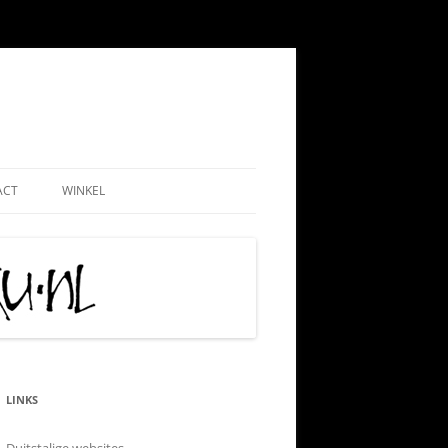
ACT
WINKEL
EMEEN
WEBSHOP
ND
NADMINISTRATIE
MIJN ACCOUNT
 PAUL
AATSCHAP
CONTRIBUTIE HKN
RIJS
IS TIPS
ALGEMENE VOORWAARDEN
TIE
KLACHTENPROCEDURE
LINKS
 VRIJWILLIGERSWERK
VERZEND-, LEVERING- EN