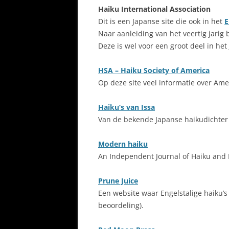
Haiku International Association
Dit is een Japanse site die ook in het
E
Naar aanleiding van het veertig jarig
Deze is wel voor een groot deel in het
HSA – Haiku Society of America
Op deze site veel informatie over Ame
Haiku’s van Issa
Van de bekende Japanse haikudichter I
Modern haiku
An Independent Journal of Haiku and 
Prune Juice
Een website waar Engelstalige haiku’
beoordeling).