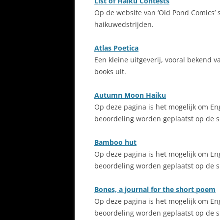
List of Haiku Contests
Op de website van ‘Old Pond Comics’ s
haikuwedstrijden.
Atlas Poetica
Een kleine uitgeverij, vooral bekend v
books uit.
Autumn Moon Haiku
Op deze pagina is het mogelijk om Eng
beoordeling worden geplaatst op de si
Bamboo hut
Op deze pagina is het mogelijk om Eng
beoordeling worden geplaatst op de si
Bones, a journal for the short poem
Op deze pagina is het mogelijk om Eng
beoordeling worden geplaatst op de si