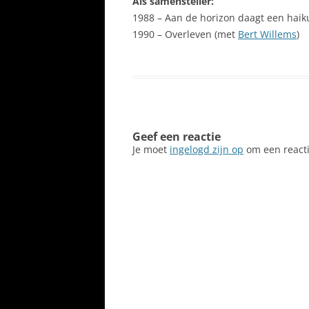
Als samensteller:
1988 – Aan de horizon daagt een hai
1990 – Overleven (met
Bert Willems
)
Geef een reactie
Je moet
ingelogd zijn op
om een reacti