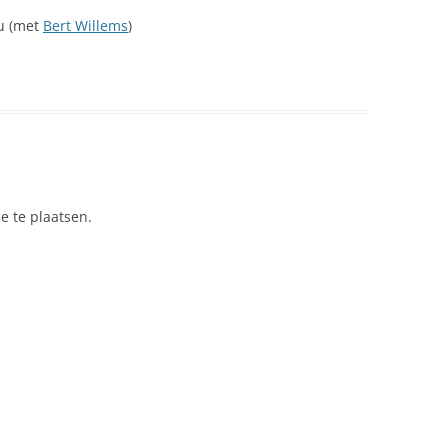
NEDERLAND 2026
ku (met
Bert Willems
)
PERS
KIDS HAIKU WEDSTRIJD
ENGL
e te plaatsen.