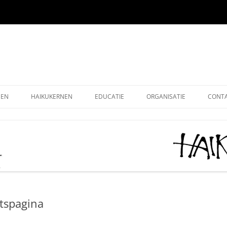
EEN
HAIKUKERNEN
EDUCATIE
ORGANISATIE
CONT
EEN ONLINE
HOE SCHRIJF IK EEN HAIKU
HAIKU KRING NEDERLAND
ALG
EEN OUDE EDITIES
KIDS HAIKU WEDSTRIJD
HAIKU STICHTING NEDERLA
LEDE
EEN – KUKAI
BASISONDERWIJS
MONOKU HAIKUWEDSTRIJD:
LIDM
MERCKEN AANMOEDIGINGSP
VOLWASSENEN-STARTERS
GRAT
2026
htspagina
VOLWASSENEN-GEVORDERDEN
DONA
AAN HET WOORD 2026
LEUK
HAIKUDAG VLAANDEREN-