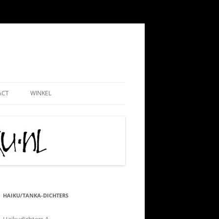
ACT
WINKEL
EMEEN
WEBSHOP
ND
NADMINISTRATIE
MIJN ACCOUNT
 PAUL
AATSCHAP
CONTRIBUTIE HKN
RIJS
IS TIPS
ALGEMENE VOORWAARDEN
TIE
KLACHTENPROCEDURE
HAIKU/TANKA-DICHTERS
 VRIJWILLIGERSWERK
VERZEND-, LEVERING- EN