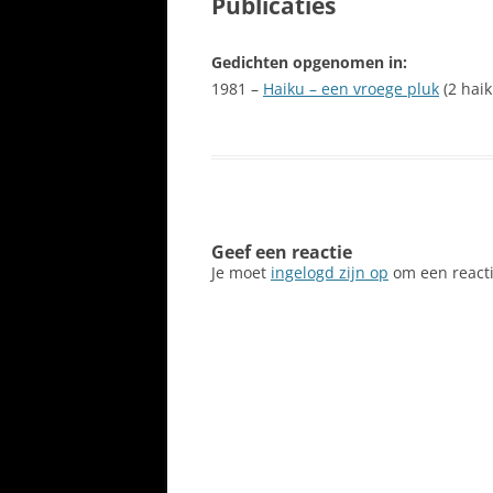
Publicaties
Gedichten opgenomen in:
1981 –
Haiku – een vroege pluk
(2 haik
Geef een reactie
Je moet
ingelogd zijn op
om een reacti