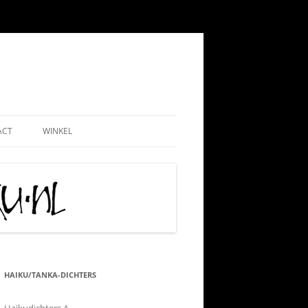
ACT
WINKEL
EMEEN
WEBSHOP
ND
NADMINISTRATIE
MIJN ACCOUNT
 PAUL
AATSCHAP
CONTRIBUTIE HKN
RIJS
IS TIPS
ALGEMENE VOORWAARDEN
TIE
KLACHTENPROCEDURE
HAIKU/TANKA-DICHTERS
 VRIJWILLIGERSWERK
VERZEND-, LEVERING- EN