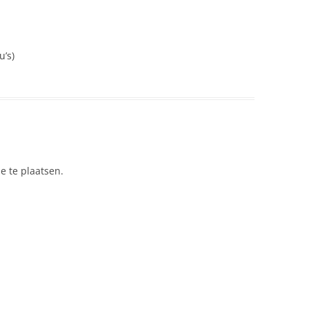
NEDERLAND 2026
PERS
KIDS HAIKU WEDSTRIJD
ENGL
u’s)
e te plaatsen.