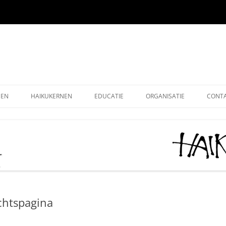
EEN
HAIKUKERNEN
EDUCATIE
ORGANISATIE
CONT
EEN ONLINE
HOE SCHRIJF IK EEN HAIKU
HAIKU KRING NEDERLAND
ALG
EEN OUDE EDITIES
KIDS HAIKU WEDSTRIJD
HAIKU STICHTING NEDERLA
LEDE
EEN – KUKAI
BASISONDERWIJS
MONOKU HAIKUWEDSTRIJD:
LIDM
MERCKEN AANMOEDIGINGSP
VOLWASSENEN-STARTERS
GRAT
2026
chtspagina
VOLWASSENEN-GEVORDERDEN
DONA
AAN HET WOORD 2026
LEUK
HAIKUDAG VLAANDEREN-