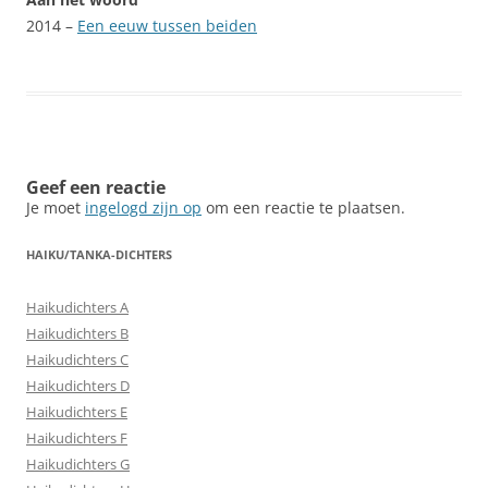
2014 –
Een eeuw tussen beiden
Geef een reactie
Je moet
ingelogd zijn op
om een reactie te plaatsen.
HAIKU/TANKA-DICHTERS
Haikudichters A
Haikudichters B
Haikudichters C
Haikudichters D
Haikudichters E
Haikudichters F
Haikudichters G