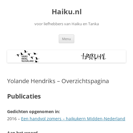
Ga
naar
Haiku.nl
de
inhoud
voor liefhebbers van Haiku en Tanka
Menu
Yolande Hendriks – Overzichtspagina
Publicaties
Gedichten opgenomen in:
2016 –
Een handvol zomers – haikukern Midden-Nederland
Aan het woord