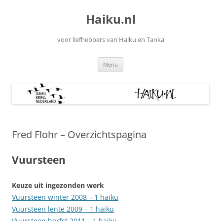
Ga
naar
Haiku.nl
de
inhoud
voor liefhebbers van Haiku en Tanka
Menu
Fred Flohr – Overzichtspagina
Vuursteen
Keuze uit ingezonden werk
Vuursteen winter 2008 – 1 haiku
Vuursteen lente 2009 – 1 haiku
Vuursteen herfst 2011 – 1 haiku