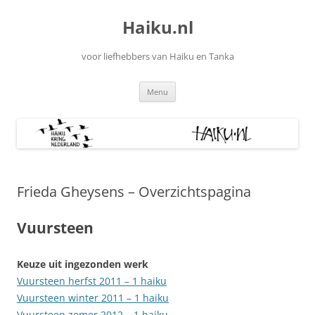
Ga
naar
Haiku.nl
de
inhoud
voor liefhebbers van Haiku en Tanka
Menu
Frieda Gheysens – Overzichtspagina
Vuursteen
Keuze uit ingezonden werk
Vuursteen herfst 2011 – 1 haiku
Vuursteen winter 2011 – 1 haiku
Vuursteen zomer 2012 – 1 haiku