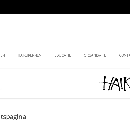
EEN
HAIKUKERNEN
EDUCATIE
ORGANISATIE
CONT
EEN ONLINE
HOE SCHRIJF IK EEN HAIKU
HAIKU KRING NEDERLAND
ALG
EEN OUDE EDITIES
KIDS HAIKU WEDSTRIJD
HAIKU STICHTING NEDERLA
LEDE
EEN – KUKAI
BASISONDERWIJS
MONOKU HAIKUWEDSTRIJD:
LIDM
MERCKEN AANMOEDIGINGSP
VOLWASSENEN-STARTERS
GRAT
2026
htspagina
VOLWASSENEN-GEVORDERDEN
DONA
AAN HET WOORD 2026
LEUK
HAIKUDAG VLAANDEREN-