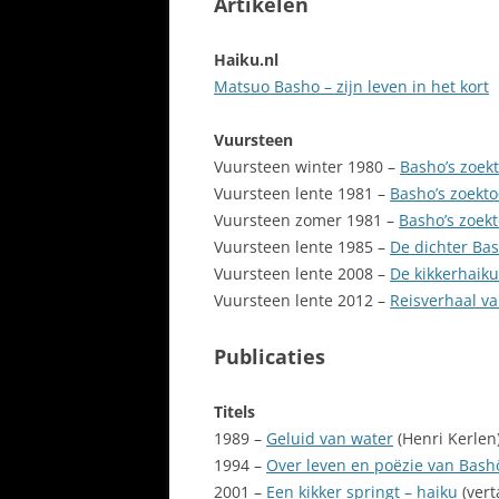
Artikelen
Haiku.nl
Matsuo Basho – zijn leven in het kort
Vuursteen
Vuursteen winter 1980 –
Basho’s zoek
Vuursteen lente 1981 –
Basho’s zoekto
Vuursteen zomer 1981 –
Basho’s zoekt
Vuursteen lente 1985 –
De dichter Ba
Vuursteen lente 2008 –
De kikkerhaik
Vuursteen lente 2012 –
Reisverhaal va
Publicaties
Titels
1989 –
Geluid van water
(Henri Kerlen
1994 –
Over leven en poëzie van Bash
2001 –
Een kikker springt – haiku
(vert