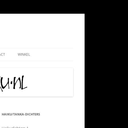
ACT
WINKEL
EMEEN
WEBSHOP
ND
NADMINISTRATIE
MIJN ACCOUNT
 PAUL
AATSCHAP
CONTRIBUTIE HKN
RIJS
IS TIPS
ALGEMENE VOORWAARDEN
TIE
KLACHTENPROCEDURE
HAIKU/TANKA-DICHTERS
 VRIJWILLIGERSWERK
VERZEND-, LEVERING- EN