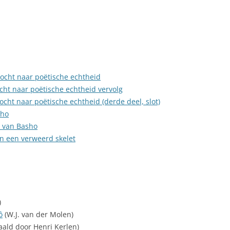
NEDERLAND 2026
PERS
KIDS HAIKU WEDSTRIJD
ENGL
tocht naar poëtische echtheid
cht naar poëtische echtheid vervolg
ocht naar poëtische echtheid (derde deel, slot)
sho
u van Basho
n een verweerd skelet
)
ô
(W.J. van der Molen)
aald door Henri Kerlen)